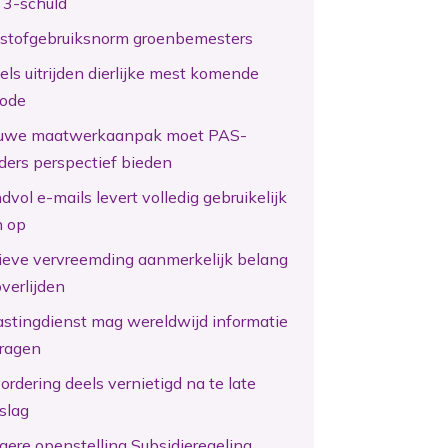
 3-schuld
kstofgebruiksnorm groenbemesters
els uitrijden dierlijke mest komende
iode
uwe maatwerkaanpak moet PAS-
ders perspectief bieden
vol e-mails levert volledig gebruikelijk
n op
tieve vervreemding aanmerkelijk belang
overlijden
astingdienst mag wereldwijd informatie
ragen
ordering deels vernietigd na te late
slag
gere openstelling Subsidieregeling