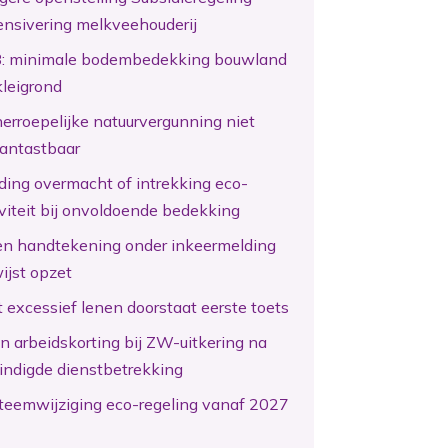
ensivering melkveehouderij
: minimale bodembedekking bouwland
kleigrond
erroepelijke natuurvergunning niet
antastbaar
ding overmacht of intrekking eco-
iviteit bij onvoldoende bedekking
en handtekening onder inkeermelding
ijst opzet
 excessief lenen doorstaat eerste toets
n arbeidskorting bij ZW-uitkering na
indigde dienstbetrekking
teemwijziging eco-regeling vanaf 2027