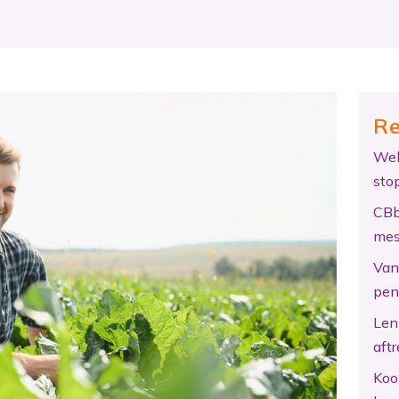
Re
Wel
sto
CBb
mes
Van 
pen
Len
aftr
Koo