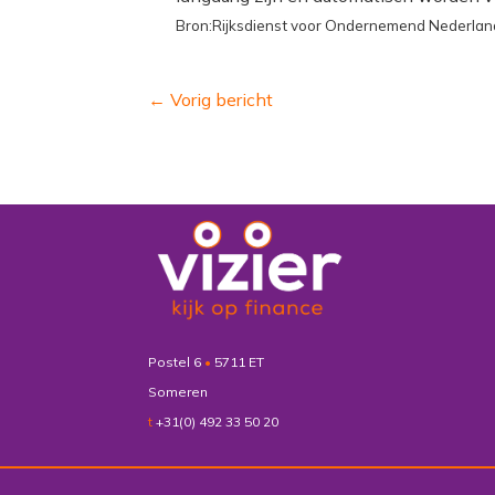
Bron:Rijksdienst voor Ondernemend Nederlan
←
Vorig bericht
Postel 6
•
5711 ET
Someren
t
+31(0) 492 33 50 20