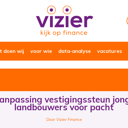
 doen wij
voor wie
data-analyse
vacatures
anpassing vestigingssteun jon
landbouwers voor pacht
Door Vizier Finance