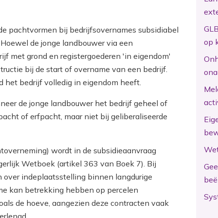
ext
GLB
lde pachtvormen bij bedrijfsovernames subsidiabel
op 
. Hoewel de jonge landbouwer via een
rijf met grond en registergoederen 'in eigendom'
Onh
tructie bij de start of overname van een bedrijf.
ona
d het bedrijf volledig in eigendom heeft.
Mel
act
neer de jonge landbouwer het bedrijf geheel of
acht of erfpacht, maar niet bij geliberaliseerde
Eig
bew
Wet
chtoverneming) wordt in de subsidieaanvraag
erlijk Wetboek (artikel 363 van Boek 7). Bij
Gee
n over indeplaatsstelling binnen langdurige
beë
ame kan betrekking hebben op percelen
Sys
als de hoeve, aangezien deze contracten vaak
erlengd.