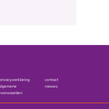
privacyverklaring
contact
algemene
nieuws
voorwaarden