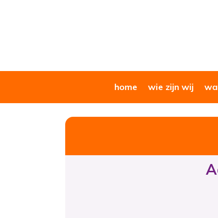
home
wie zijn wij
wat
A