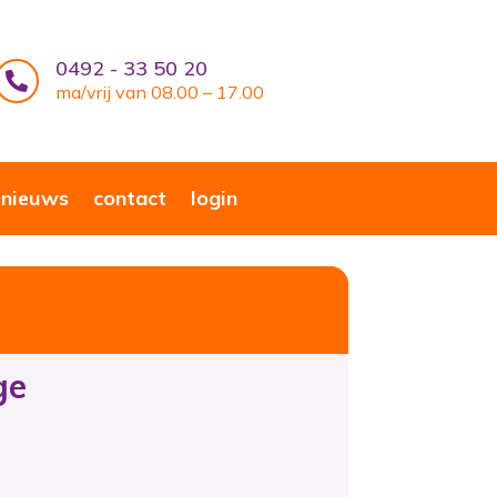
0492 - 33 50 20

ma/vrij van 08.00 – 17.00
nieuws
contact
login
ge