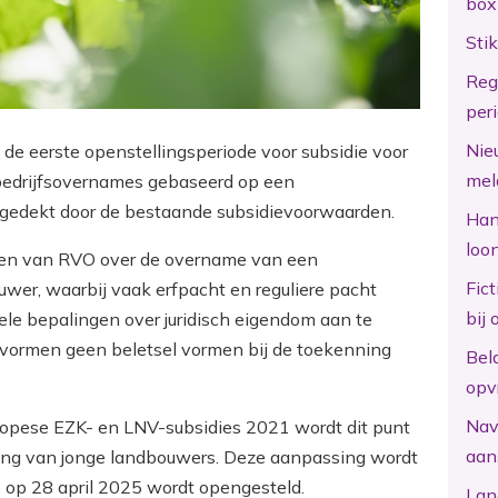
box
Sti
Reg
per
Nie
 de eerste openstellingsperiode voor subsidie voor
mel
 bedrijfsovernames gebaseerd op een
gedekt door de bestaande subsidievoorwaarden.
Hand
loo
gen van RVO over de overname van een
Fic
wer, waarbij vaak erfpacht en reguliere pacht
bij 
ele bepalingen over juridisch eigendom aan te
htvormen geen beletsel vormen bij de toekenning
Bel
opv
Nav
ropese EZK- en LNV-subsidies 2021 wordt dit punt
aan
ging van jonge landbouwers. Deze aanpassing wordt
 op 28 april 2025 wordt opengesteld.
Lan