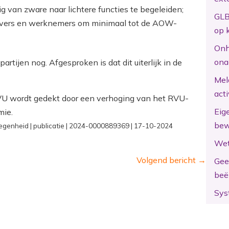
 van zware naar lichtere functies te begeleiden;
GLB
gevers en werknemers om minimaal tot de AOW-
op 
Onh
ona
rtijen nog. Afgesproken is dat dit uiterlijk in de
Mel
act
VU wordt gedekt door een verhoging van het RVU-
Eig
mie.
bew
egenheid | publicatie | 2024-0000889369 | 17-10-2024
Wet
Volgend bericht
→
Gee
beë
Sys