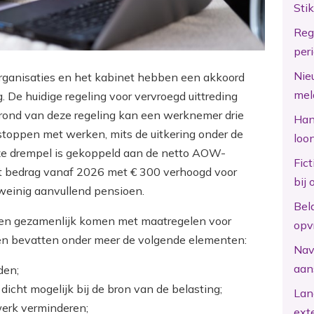
Sti
Reg
per
Nie
ganisaties en het kabinet hebben een akkoord
mel
 De huidige regeling voor vervroegd uittreding
grond van deze regeling kan een werknemer drie
Hand
stoppen met werken, mits de uitkering onder de
loo
eze drempel is gekoppeld aan de netto AOW-
Fic
dit bedrag vanaf 2026 met € 300 verhoogd voor
bij 
einig aanvullend pensioen.
Bel
ijen gezamenlijk komen met maatregelen voor
opv
en bevatten onder meer de volgende elementen:
Nav
aan
den;
cht mogelijk bij de bron van de belasting;
Lan
werk verminderen;
ext