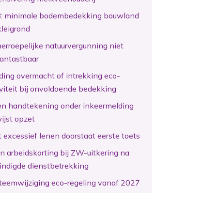
: minimale bodembedekking bouwland
kleigrond
erroepelijke natuurvergunning niet
antastbaar
ding overmacht of intrekking eco-
iviteit bij onvoldoende bedekking
en handtekening onder inkeermelding
ijst opzet
 excessief lenen doorstaat eerste toets
n arbeidskorting bij ZW-uitkering na
indigde dienstbetrekking
teemwijziging eco-regeling vanaf 2027