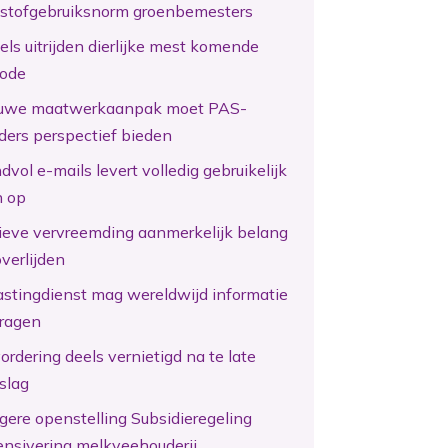
kstofgebruiksnorm groenbemesters
els uitrijden dierlijke mest komende
iode
uwe maatwerkaanpak moet PAS-
ders perspectief bieden
vol e-mails levert volledig gebruikelijk
n op
tieve vervreemding aanmerkelijk belang
overlijden
astingdienst mag wereldwijd informatie
ragen
ordering deels vernietigd na te late
slag
gere openstelling Subsidieregeling
ensivering melkveehouderij