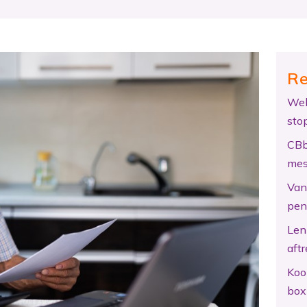
Re
Wel
sto
CBb
mes
Van 
pen
Len
aftr
Koo
box