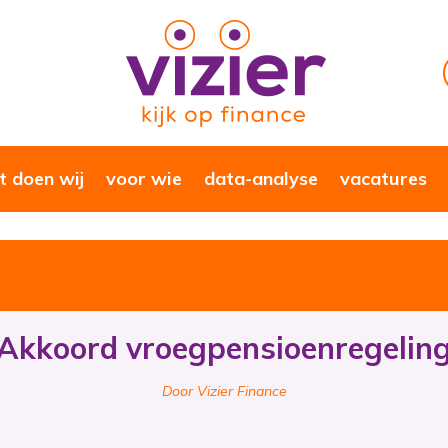
 doen wij
voor wie
data-analyse
vacatures
Akkoord vroegpensioenregelin
Door Vizier Finance