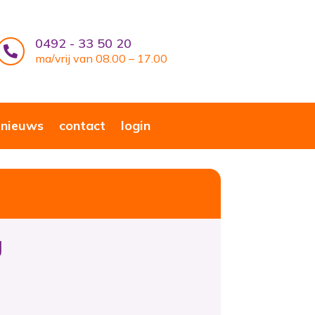
0492 - 33 50 20

ma/vrij van 08.00 – 17.00
nieuws
contact
login
g