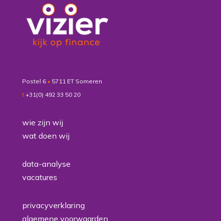
Postel 6
•
5711 ET Someren
t
+31(0) 492 33 50 20
wie zijn wij
wat doen wij
data-analyse
vacatures
privacyverklaring
algemene voorwaarden