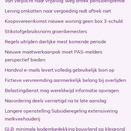
Van verplicht naar vrijwillig: weg aftrek pensioenpremie
Lening omkatten naar vergoeding redt aftrek niet
Koopovereenkomst nieuwe woning geen box 3-schuld
Stikstofgebruiksnorm groenbemesters
Regels uitrijden dierlijke mest komende periode
Nieuwe maatwerkaanpak moet PAS-melders
perspectief bieden
Handvol e-mails levert volledig gebruikelijk loon op
Fictieve vervreemding aanmerkelijk belang bij overlijden
Belastingdienst mag wereldwijd informatie opvragen
Navordering deels vernietigd na te late aanslag
Langere openstelling Subsidieregeling extensivering
melkveehouderij
GLB: minimale bodembedekking bouwland op kleigrond