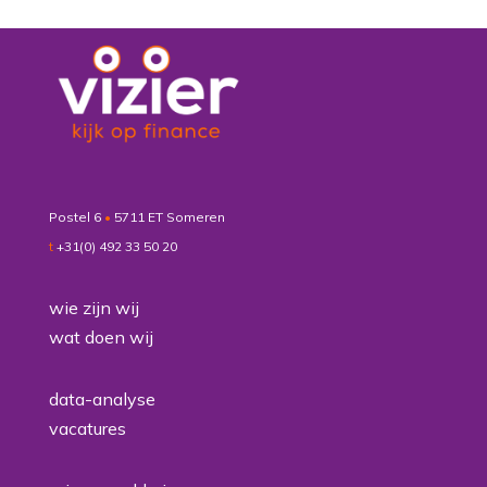
Postel 6
•
5711 ET Someren
t
+31(0) 492 33 50 20
wie zijn wij
wat doen wij
data-analyse
vacatures