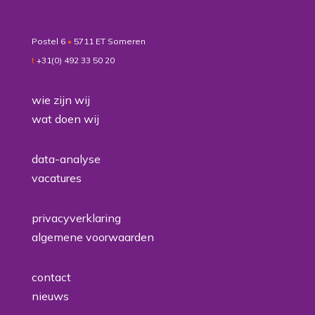
Postel 6
•
5711 ET Someren
t
+31(0) 492 33 50 20
wie zijn wij
wat doen wij
data-analyse
vacatures
privacyverklaring
algemene voorwaarden
contact
nieuws