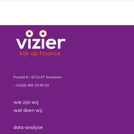
Postel 6
•
5711 ET Someren
t
+31(0) 492 33 50 20
wie zijn wij
wat doen wij
data-analyse