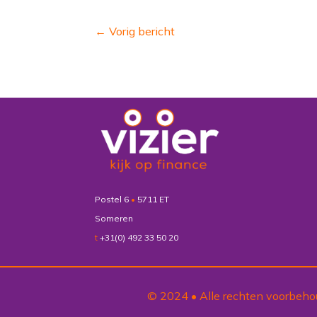
←
Vorig bericht
Postel 6
•
5711 ET
Someren
t
+31(0) 492 33 50 20
© 2024 • Alle rechten voorbeho