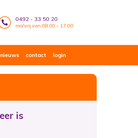
0492 - 33 50 20

ma/vrij van 08.00 – 17.00
nieuws
contact
login
eer is