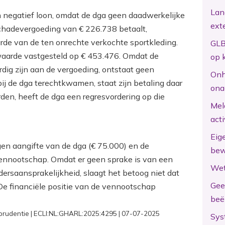
Lan
n negatief loon, omdat de dga geen daadwerkelijke
ext
chadevergoeding van € 226.738 betaalt,
rde van de ten onrechte verkochte sportkleding.
GLB
aarde vastgesteld op € 453.476. Omdat de
op 
dig zijn aan de vergoeding, ontstaat geen
Onh
ij de dga terechtkwamen, staat zijn betaling daar
ona
rden, heeft de dga een regresvordering op die
Mel
act
Eig
eigen aangifte van de dga (€ 75.000) en de
bew
vennootschap. Omdat er geen sprake is van een
Wet
ersaansprakelijkheid, slaagt het betoog niet dat
Gee
 De financiële positie van de vennootschap
beë
prudentie | ECLI:NL:GHARL:2025:4295 | 07-07-2025
Sys