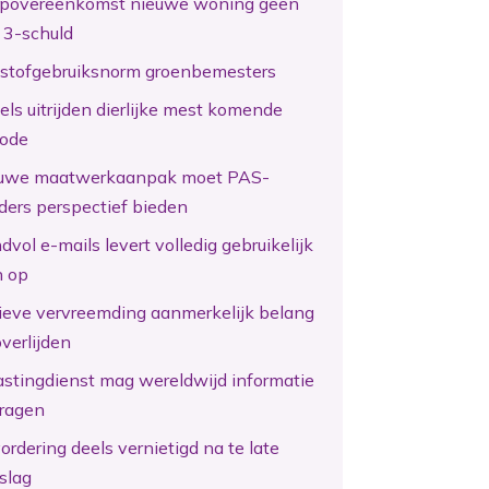
povereenkomst nieuwe woning geen
 3-schuld
kstofgebruiksnorm groenbemesters
els uitrijden dierlijke mest komende
iode
uwe maatwerkaanpak moet PAS-
ders perspectief bieden
vol e-mails levert volledig gebruikelijk
n op
tieve vervreemding aanmerkelijk belang
overlijden
astingdienst mag wereldwijd informatie
ragen
ordering deels vernietigd na te late
slag