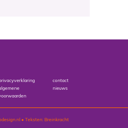
privacyverklaring
contact
algemene
nieuws
voorwaarden
design.nl
• Teksten:
Breinkracht