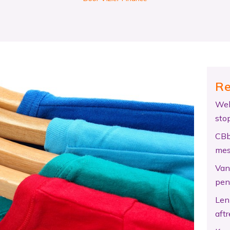
Re
Wel
sto
CBb
mes
Van 
pen
Len
aftr