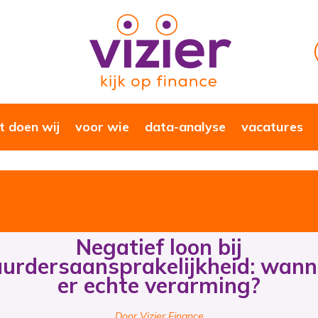
 doen wij
voor wie
data-analyse
vacatures
Negatief loon bij
urdersaansprakelijkheid: wann
er echte verarming?
Door Vizier Finance