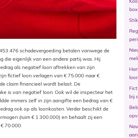
Koo
box
Sti
Reg
per
Nie
€ 453.476 schadevergoeding betalen vanwege de
mel
 die eigenlijk van een andere partij was. Hij
bedrag als negatief loon aftrekken van zijn
Hand
ijn fictief loon verlagen van € 75.000 naar €
loo
e claim financieel wordt belast. De
Fic
ke is van negatief loon. Ook wil de inspecteur het
bij 
eldde immers zelf in zijn aangifte een bedrag van €
Bel
edrag ook op als loonkosten. Verder beschikt de
opv
mogen (ruim € 1.300.000) en behaalt zij een
 € 70.000.
Nav
aan