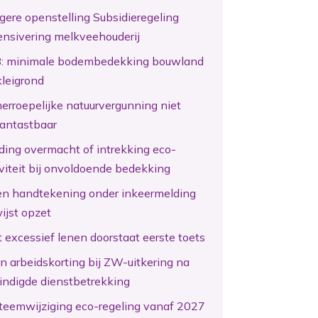
gere openstelling Subsidieregeling
ensivering melkveehouderij
: minimale bodembedekking bouwland
kleigrond
erroepelijke natuurvergunning niet
antastbaar
ding overmacht of intrekking eco-
iviteit bij onvoldoende bedekking
en handtekening onder inkeermelding
ijst opzet
 excessief lenen doorstaat eerste toets
n arbeidskorting bij ZW-uitkering na
indigde dienstbetrekking
teemwijziging eco-regeling vanaf 2027