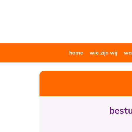
home
wie zijn wij
wat
bestu