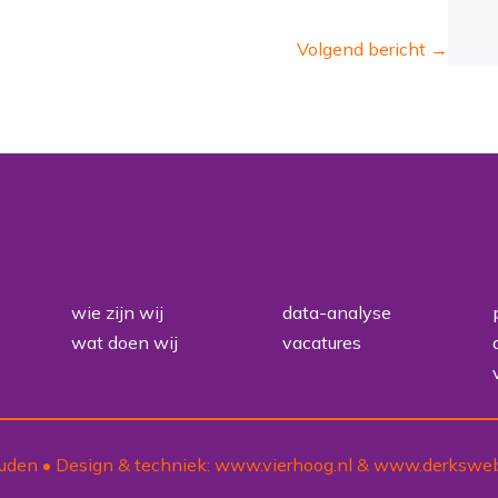
Volgend bericht
→
wie zijn wij
data-analyse
wat doen wij
vacatures
uden • Design & techniek:
www.vierhoog.nl
&
www.derksweb