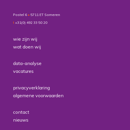
Postel 6
•
5711 ET Someren
t
+31(0) 492 33 50 20
wie zijn wij
wat doen wij
data-analyse
vacatures
privacyverklaring
algemene voorwaarden
contact
nieuws