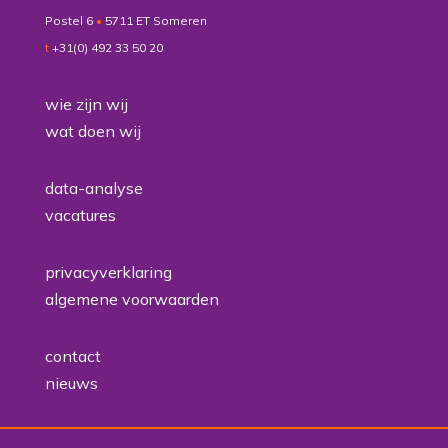
Postel 6
•
5711 ET Someren
t
+31(0) 492 33 50 20
wie zijn wij
wat doen wij
data-analyse
vacatures
privacyverklaring
algemene voorwaarden
contact
nieuws