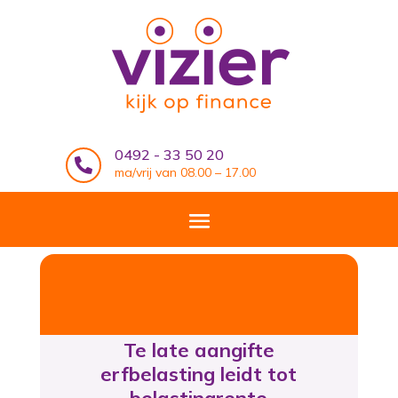
0492 - 33 50 20

ma/vrij van 08.00 – 17.00
Te late aangifte
erfbelasting leidt tot