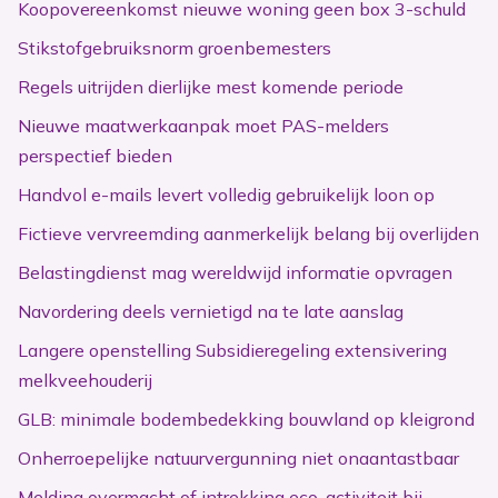
Koopovereenkomst nieuwe woning geen box 3-schuld
Stikstofgebruiksnorm groenbemesters
Regels uitrijden dierlijke mest komende periode
Nieuwe maatwerkaanpak moet PAS-melders
perspectief bieden
Handvol e-mails levert volledig gebruikelijk loon op
Fictieve vervreemding aanmerkelijk belang bij overlijden
Belastingdienst mag wereldwijd informatie opvragen
Navordering deels vernietigd na te late aanslag
Langere openstelling Subsidieregeling extensivering
melkveehouderij
GLB: minimale bodembedekking bouwland op kleigrond
Onherroepelijke natuurvergunning niet onaantastbaar
Melding overmacht of intrekking eco-activiteit bij