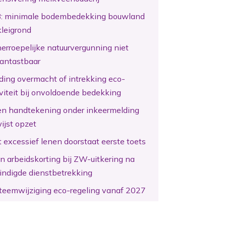
: minimale bodembedekking bouwland
kleigrond
erroepelijke natuurvergunning niet
antastbaar
ding overmacht of intrekking eco-
iviteit bij onvoldoende bedekking
en handtekening onder inkeermelding
ijst opzet
 excessief lenen doorstaat eerste toets
n arbeidskorting bij ZW-uitkering na
indigde dienstbetrekking
teemwijziging eco-regeling vanaf 2027