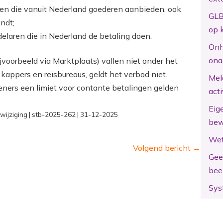
ren die vanuit Nederland goederen aanbieden, ook
GLB
indt;
op 
delaren die in Nederland de betaling doen.
Onh
ona
ijvoorbeeld via Marktplaats) vallen niet onder het
 kappers en reisbureaus, geldt het verbod niet.
Mel
leners een limiet voor contante betalingen gelden
act
Eig
tswijziging | stb-2025-262 | 31-12-2025
bew
Wet
Volgend bericht
→
Gee
beë
Sys