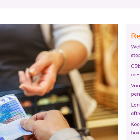
Re
Wel
sto
CBb
mes
Van 
pen
Len
aftr
Koo
box