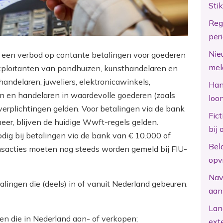
Sti
Reg
per
Nie
26 een verbod op contante betalingen voor goederen
mel
exploitanten van pandhuizen, kunsthandelaren en
handelaren, juweliers, elektronicawinkels,
Hand
n en handelaren in waardevolle goederen (zoals
loo
 verplichtingen gelden. Voor betalingen via de bank
Fic
er, blijven de huidige Wwft-regels gelden.
bij 
dig bij betalingen via de bank van € 10.000 of
Bel
ansacties moeten nog steeds worden gemeld bij FIU-
opv
Nav
alingen die (deels) in of vanuit Nederland gebeuren.
aan
Lan
en die in Nederland aan- of verkopen;
ext