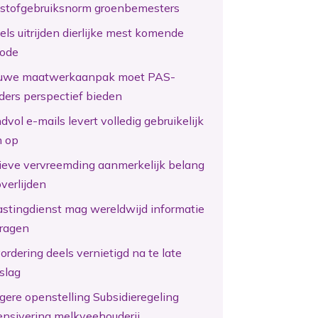
kstofgebruiksnorm groenbemesters
els uitrijden dierlijke mest komende
iode
uwe maatwerkaanpak moet PAS-
ders perspectief bieden
vol e-mails levert volledig gebruikelijk
n op
tieve vervreemding aanmerkelijk belang
overlijden
astingdienst mag wereldwijd informatie
ragen
ordering deels vernietigd na te late
slag
gere openstelling Subsidieregeling
ensivering melkveehouderij