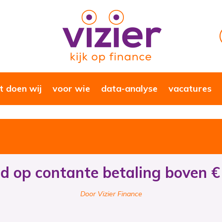
 doen wij
voor wie
data-analyse
vacatures
d op contante betaling boven €
Door Vizier Finance