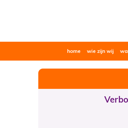
home
wie zijn wij
wat
Verbo