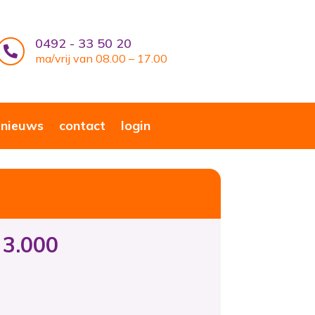
0492 - 33 50 20

ma/vrij van 08.00 – 17.00
nieuws
contact
login
 3.000