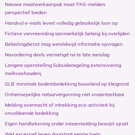
Nieuwe maatwerkaanpak moet PAS-melders
perspectief bieden
Handvol e-mails levert volledig gebruikelijk loon op
Fictieve vervreemding aanmerkelijk belang bij overlijden
Belastingdienst mag wereldwijd informatie opvragen
Navordering deels vernietigd na te late aanslag
Langere openstelling Subsidieregeling extensivering
melkveehouderij
GLB: minimale bodembedekking bouwland op kleigrond
Onherroepelijke natuurvergunning niet onaantastbaar
Melding overmacht of intrekking eco-activiteit bij
onvoldoende bedekking
Eigen handtekening onder inkeermelding bewijst opzet
Wet excessief lenen doorstaat eerste toets