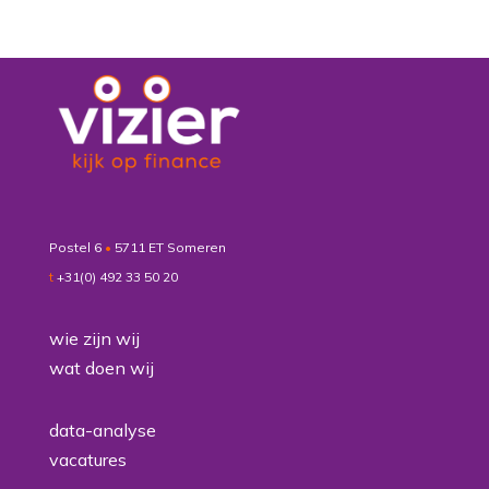
Postel 6
•
5711 ET Someren
t
+31(0) 492 33 50 20
wie zijn wij
wat doen wij
data-analyse
vacatures