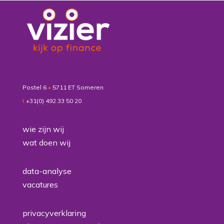
Postel 6
•
5711 ET Someren
t
+31(0) 492 33 50 20
wie zijn wij
wat doen wij
data-analyse
vacatures
privacyverklaring