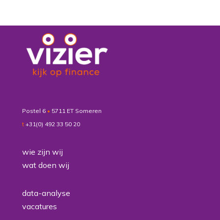
Postel 6
•
5711 ET Someren
t
+31(0) 492 33 50 20
wie zijn wij
wat doen wij
data-analyse
vacatures