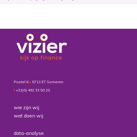
Postel 6
•
5711 ET Someren
t
+31(0) 492 33 50 20
wie zijn wij
wat doen wij
data-analyse