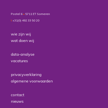
Postel 6
•
5711 ET Someren
t
+31(0) 492 33 50 20
wie zijn wij
wat doen wij
data-analyse
vacatures
privacyverklaring
algemene voorwaarden
contact
nieuws