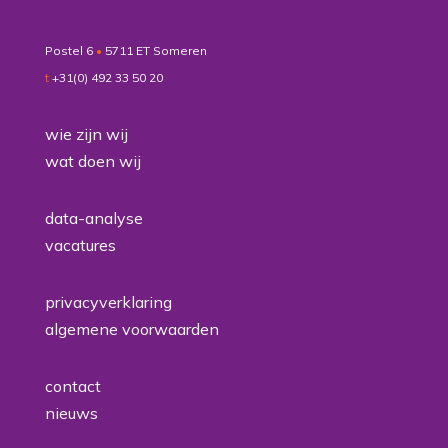
Postel 6
•
5711 ET Someren
t
+31(0) 492 33 50 20
wie zijn wij
wat doen wij
data-analyse
vacatures
privacyverklaring
algemene voorwaarden
contact
nieuws