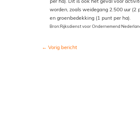
per ha). Dit is ook het geval voor activ
worden, zoals weidegang 2.500 uur (2 p
en groenbedekking (1 punt per ha).
Bron:Rijksdienst voor Ondernemend Nederland 
←
Vorig bericht