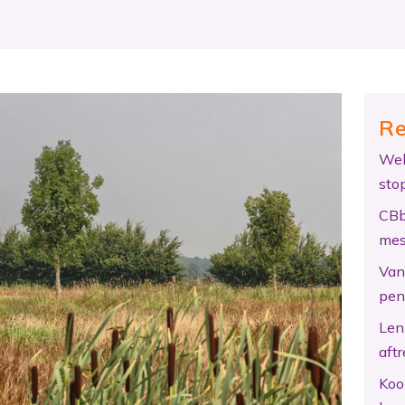
Re
Wel
sto
CBb
mes
Van 
pen
Len
aftr
Koo