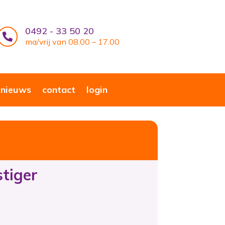
0492 - 33 50 20

ma/vrij van 08.00 – 17.00
nieuws
contact
login
stiger