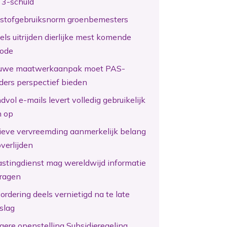
 3-schuld
kstofgebruiksnorm groenbemesters
els uitrijden dierlijke mest komende
iode
uwe maatwerkaanpak moet PAS-
ders perspectief bieden
vol e-mails levert volledig gebruikelijk
n op
tieve vervreemding aanmerkelijk belang
overlijden
astingdienst mag wereldwijd informatie
ragen
ordering deels vernietigd na te late
slag
gere openstelling Subsidieregeling