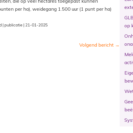
iteiten, die op veel hectares toegepast kunnen
ext
unten per ha), weidegang 1.500 uur (1 punt per ha)
GLB
| publicatie | 21-01-2025
op 
Onh
ona
Volgend bericht
→
Mel
act
Eig
bew
Wet
Gee
beë
Sys