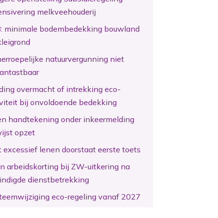
ensivering melkveehouderij
: minimale bodembedekking bouwland
kleigrond
erroepelijke natuurvergunning niet
antastbaar
ding overmacht of intrekking eco-
iviteit bij onvoldoende bedekking
en handtekening onder inkeermelding
ijst opzet
 excessief lenen doorstaat eerste toets
n arbeidskorting bij ZW-uitkering na
indigde dienstbetrekking
teemwijziging eco-regeling vanaf 2027