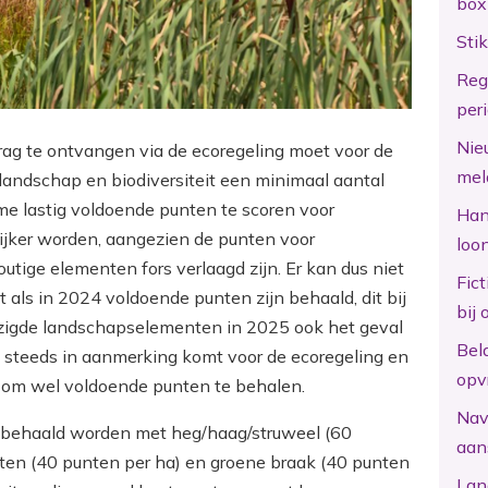
box
Sti
Reg
per
Nie
rag te ontvangen via de ecoregeling moet voor de
mel
 landschap en biodiversiteit een minimaal aantal
e lastig voldoende punten te scoren voor
Hand
ilijker worden, aangezien de punten voor
loo
utige elementen fors verlaagd zijn. Er kan dus niet
Fic
 als in 2024 voldoende punten zijn behaald, dit bij
bij 
zigde landschapselementen in 2025 ook het geval
Bel
og steeds in aanmerking komt voor de ecoregeling en
opv
n om wel voldoende punten te behalen.
Nav
n behaald worden met heg/haag/struweel (60
aan
nten (40 punten per ha) en groene braak (40 punten
Lan