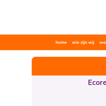
home
wie zijn wij
wat
Ecore