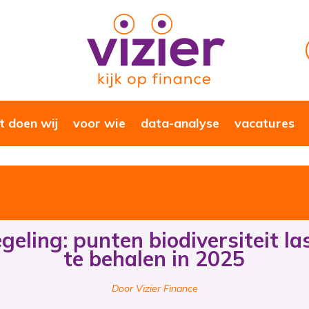
 doen wij
voor wie
data-analyse
vacatures
geling: punten biodiversiteit la
te behalen in 2025
Door Vizier Finance