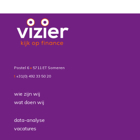
Postel 6
•
5711 ET Someren
t
+31(0) 492 33 50 20
wie zijn wij
wat doen wij
data-analyse
vacatures