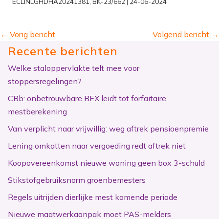
ECLINLGHDHA20241381, BK-23/662 | 24-06-2024
←
Vorig bericht
Volgend bericht
→
Recente berichten
Welke staloppervlakte telt mee voor
stoppersregelingen?
CBb: onbetrouwbare BEX leidt tot forfaitaire
mestberekening
Van verplicht naar vrijwillig: weg aftrek pensioenpremie
Lening omkatten naar vergoeding redt aftrek niet
Koopovereenkomst nieuwe woning geen box 3-schuld
Stikstofgebruiksnorm groenbemesters
Regels uitrijden dierlijke mest komende periode
Nieuwe maatwerkaanpak moet PAS-melders