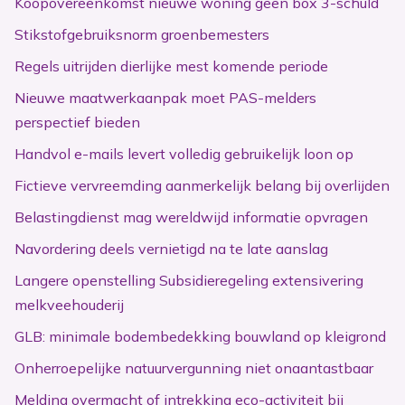
Koopovereenkomst nieuwe woning geen box 3-schuld
Stikstofgebruiksnorm groenbemesters
Regels uitrijden dierlijke mest komende periode
Nieuwe maatwerkaanpak moet PAS-melders
perspectief bieden
Handvol e-mails levert volledig gebruikelijk loon op
Fictieve vervreemding aanmerkelijk belang bij overlijden
Belastingdienst mag wereldwijd informatie opvragen
Navordering deels vernietigd na te late aanslag
Langere openstelling Subsidieregeling extensivering
melkveehouderij
GLB: minimale bodembedekking bouwland op kleigrond
Onherroepelijke natuurvergunning niet onaantastbaar
Melding overmacht of intrekking eco-activiteit bij