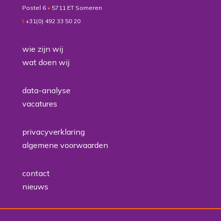
Postel 6
•
5711 ET Someren
t
+31(0) 492 33 50 20
wie zijn wij
wat doen wij
data-analyse
vacatures
privacyverklaring
algemene voorwaarden
contact
nieuws