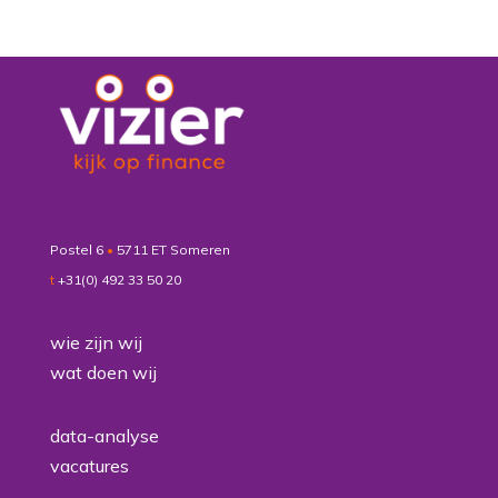
Postel 6
•
5711 ET Someren
t
+31(0) 492 33 50 20
wie zijn wij
wat doen wij
data-analyse
vacatures