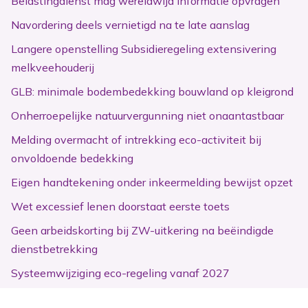
Belastingdienst mag wereldwijd informatie opvragen
Navordering deels vernietigd na te late aanslag
Langere openstelling Subsidieregeling extensivering
melkveehouderij
GLB: minimale bodembedekking bouwland op kleigrond
Onherroepelijke natuurvergunning niet onaantastbaar
Melding overmacht of intrekking eco-activiteit bij
onvoldoende bedekking
Eigen handtekening onder inkeermelding bewijst opzet
Wet excessief lenen doorstaat eerste toets
Geen arbeidskorting bij ZW-uitkering na beëindigde
dienstbetrekking
Systeemwijziging eco-regeling vanaf 2027