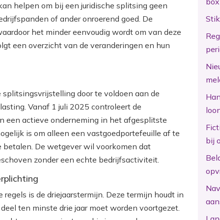
box
 kan helpen om bij een juridische splitsing geen
bedrijfspanden of ander onroerend goed. De
Sti
 waardoor het minder eenvoudig wordt om van deze
Reg
olgt een overzicht van de veranderingen en hun
per
Nie
mel
plitsingsvrijstelling door te voldoen aan de
Hand
ting. Vanaf 1 juli 2025 controleert de
loo
van een actieve onderneming in het afgesplitste
Fic
ogelijk is om alleen een vastgoedportefeuille af te
bij 
te betalen. De wetgever wil voorkomen dat
Bel
choven zonder een echte bedrijfsactiviteit.
opv
rplichting
Nav
regels is de driejaarstermijn. Deze termijn houdt in
aan
 deel ten minste drie jaar moet worden voortgezet.
Lan