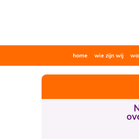
home
wie zijn wij
wat
N
ov