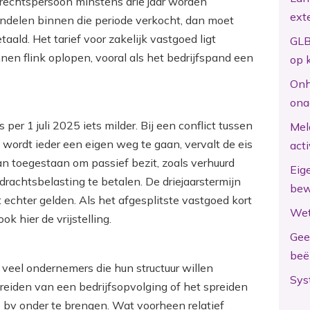
rechtspersoon minstens drie jaar worden
ext
ndelen binnen die periode verkocht, dan moet
ald. Het tarief voor zakelijk vastgoed ligt
GLB
n flink oplopen, vooral als het bedrijfspand een
op 
Onh
ona
per 1 juli 2025 iets milder. Bij een conflict tussen
Mel
wordt ieder een eigen weg te gaan, vervalt de eis
act
n toegestaan om passief bezit, zoals verhuurd
Eig
rdrachtsbelasting te betalen. De driejaarstermijn
bew
 echter gelden. Als het afgesplitste vastgoed kort
Wet
ok hier de vrijstelling.
Gee
beë
t veel ondernemers die hun structuur willen
Sys
ereiden van een bedrijfsopvolging of het spreiden
e bv onder te brengen. Wat voorheen relatief