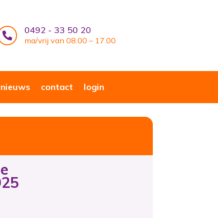
0492 - 33 50 20

ma/vrij van 08.00 – 17.00
nieuws
contact
login
de
025