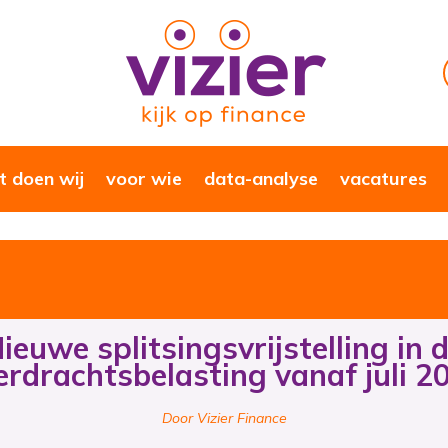
 doen wij
voor wie
data-analyse
vacatures
ieuwe splitsingsvrijstelling in 
erdrachtsbelasting vanaf juli 2
Door Vizier Finance