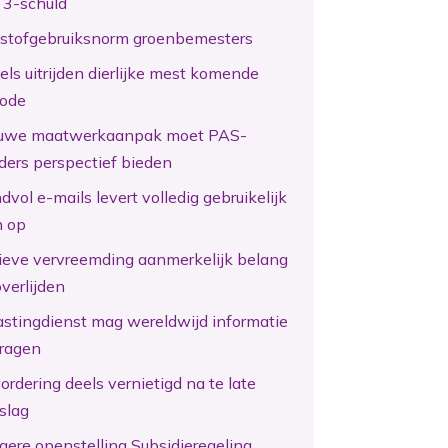
 3-schuld
kstofgebruiksnorm groenbemesters
els uitrijden dierlijke mest komende
iode
uwe maatwerkaanpak moet PAS-
ders perspectief bieden
vol e-mails levert volledig gebruikelijk
n op
tieve vervreemding aanmerkelijk belang
overlijden
astingdienst mag wereldwijd informatie
ragen
ordering deels vernietigd na te late
slag
gere openstelling Subsidieregeling