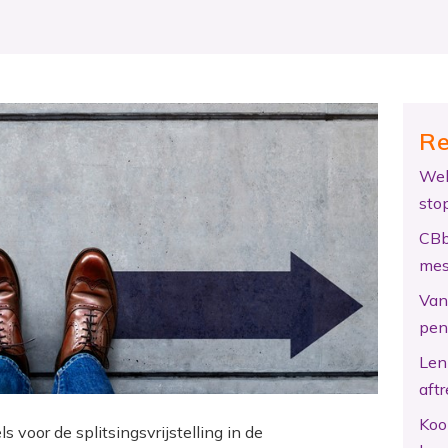
Re
Wel
sto
CBb
mes
Van 
pen
Len
aftr
Koo
s voor de splitsingsvrijstelling in de