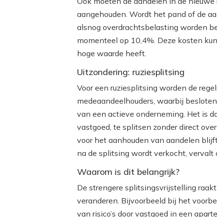
Ook moeten de aandelen in de nieuwe 
aangehouden. Wordt het pand of de aa
alsnog overdrachtsbelasting worden beta
momenteel op 10,4%. Deze kosten kunne
hoge waarde heeft.
Uitzondering: ruziesplitsing
Voor een ruziesplitsing worden de regels 
medeaandeelhouders, waarbij besloten 
van een actieve onderneming. Het is da
vastgoed, te splitsen zonder direct ove
voor het aanhouden van aandelen blijft
na de splitsing wordt verkocht, vervalt o
Waarom is dit belangrijk?
De strengere splitsingsvrijstelling raak
veranderen. Bijvoorbeeld bij het voorb
van risico’s door vastgoed in een apart