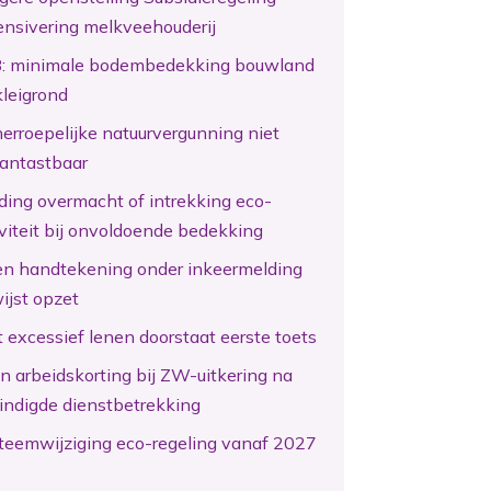
ensivering melkveehouderij
: minimale bodembedekking bouwland
kleigrond
erroepelijke natuurvergunning niet
antastbaar
ding overmacht of intrekking eco-
iviteit bij onvoldoende bedekking
en handtekening onder inkeermelding
ijst opzet
 excessief lenen doorstaat eerste toets
n arbeidskorting bij ZW-uitkering na
indigde dienstbetrekking
teemwijziging eco-regeling vanaf 2027