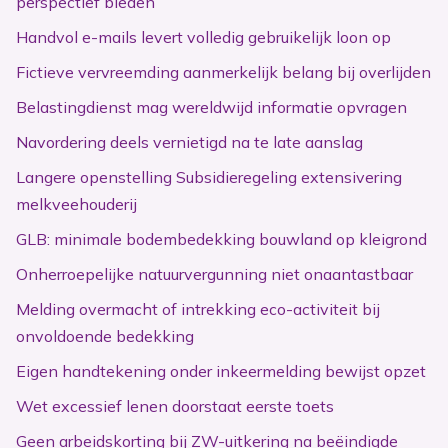
perspectief bieden
Handvol e-mails levert volledig gebruikelijk loon op
Fictieve vervreemding aanmerkelijk belang bij overlijden
Belastingdienst mag wereldwijd informatie opvragen
Navordering deels vernietigd na te late aanslag
Langere openstelling Subsidieregeling extensivering
melkveehouderij
GLB: minimale bodembedekking bouwland op kleigrond
Onherroepelijke natuurvergunning niet onaantastbaar
Melding overmacht of intrekking eco-activiteit bij
onvoldoende bedekking
Eigen handtekening onder inkeermelding bewijst opzet
Wet excessief lenen doorstaat eerste toets
Geen arbeidskorting bij ZW-uitkering na beëindigde