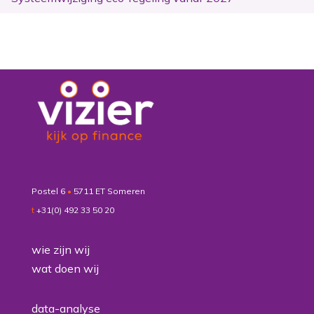
Postel 6
•
5711 ET Someren
t
+31(0) 492 33 50 20
wie zijn wij
wat doen wij
data-analyse