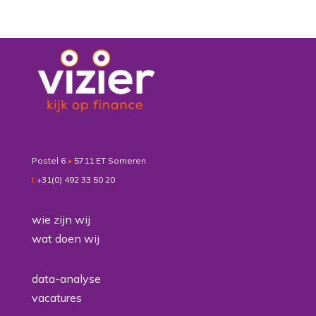
Postel 6
•
5711 ET Someren
t
+31(0) 492 33 50 20
wie zijn wij
wat doen wij
data-analyse
vacatures