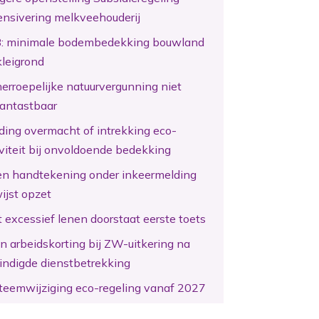
ensivering melkveehouderij
: minimale bodembedekking bouwland
kleigrond
erroepelijke natuurvergunning niet
antastbaar
ding overmacht of intrekking eco-
iviteit bij onvoldoende bedekking
en handtekening onder inkeermelding
ijst opzet
 excessief lenen doorstaat eerste toets
n arbeidskorting bij ZW-uitkering na
indigde dienstbetrekking
teemwijziging eco-regeling vanaf 2027