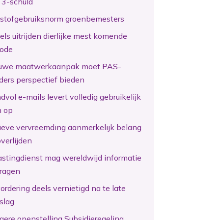
 3-schuld
kstofgebruiksnorm groenbemesters
els uitrijden dierlijke mest komende
iode
uwe maatwerkaanpak moet PAS-
ders perspectief bieden
vol e-mails levert volledig gebruikelijk
n op
tieve vervreemding aanmerkelijk belang
overlijden
astingdienst mag wereldwijd informatie
ragen
ordering deels vernietigd na te late
slag
gere openstelling Subsidieregeling