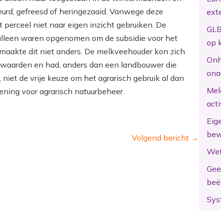
urd, gefreesd of heringezaaid. Vanwege deze
ext
perceel niet naar eigen inzicht gebruiken. De
GLB
lleen waren opgenomen om de subsidie voor het
op 
 maakte dit niet anders. De melkveehouder kon zich
Onh
rwaarden en had, anders dan een landbouwer die
ona
 niet de vrije keuze om het agrarisch gebruik al dan
Mel
ening voor agrarisch natuurbeheer.
act
Eig
bew
Volgend bericht
→
Wet
Gee
beë
Sys