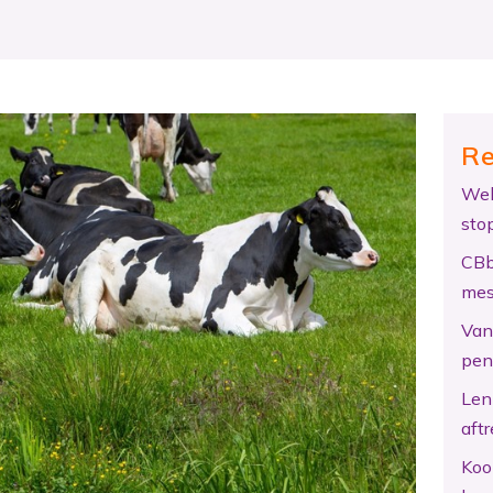
Re
Wel
sto
CBb
mes
Van 
pen
Len
aftr
Koo