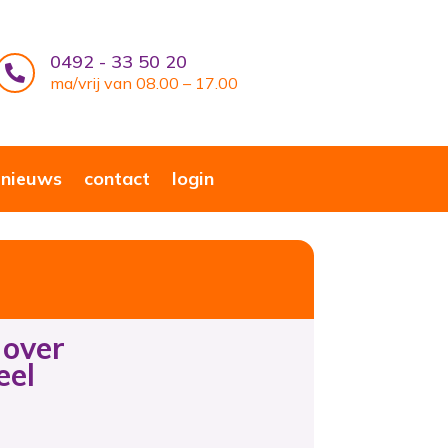
0492 - 33 50 20

ma/vrij van 08.00 – 17.00
nieuws
contact
login
 over
eel