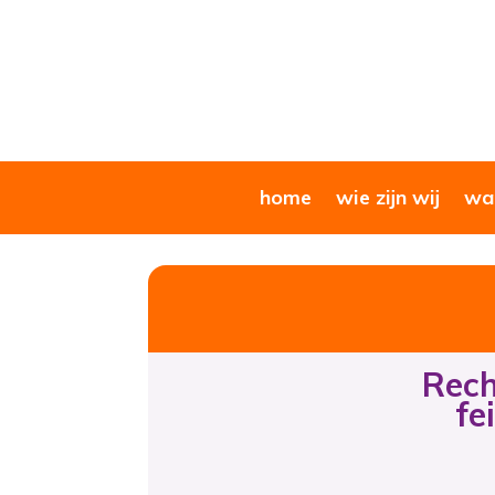
home
wie zijn wij
wat
Rech
fe