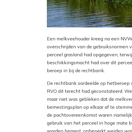
Een melkveehouder kreeg na een NVW
overschrijden van de gebruiksnormen v
perceel grasland had opgegeven, terwijl
beschikkingsmacht had over dit perce
beroep in bij de rechtbank.
De rechtbank oordeelde op hetberoep 
RVO dit terecht had geconstateerd. Wel
maar niet was gebleken dat de melkveeh
bemestingsplan op elkaar af te stemme
de pachtovereenkomst waren namelij
gebruik van het perceel in hoge mate b
worden bemest, onbeperkt weiden was