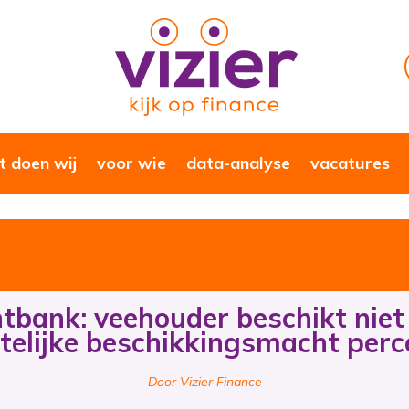
 doen wij
voor wie
data-analyse
vacatures
tbank: veehouder beschikt niet
itelijke beschikkingsmacht perc
Door Vizier Finance