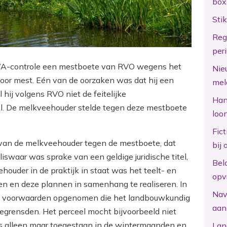
box
Sti
Reg
per
A-controle een mestboete van RVO wegens het
Nie
oor mest. Eén van de oorzaken was dat hij een
mel
 hij volgens RVO niet de feitelijke
Hand
el. De melkveehouder stelde tegen deze mestboete
loo
Fic
van de melkveehouder tegen de mestboete, dat
bij 
iswaar was sprake van een geldige juridische titel,
Bel
ouder in de praktijk in staat was het teelt- en
opv
n en deze plannen in samenhang te realiseren. In
Nav
k voorwaarden opgenomen die het landbouwkundig
aan
egrensden. Het perceel mocht bijvoorbeeld niet
 alleen maar toegestaan in de wintermaanden en
Lan