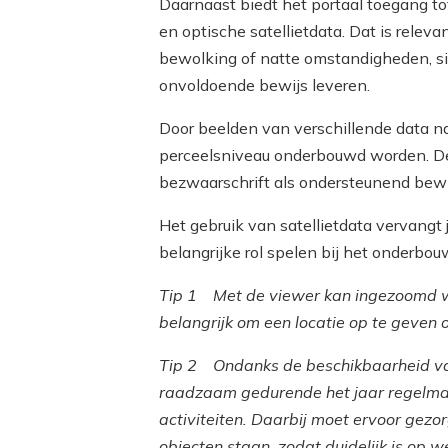
Daarnaast biedt het portaal toegang to
en optische satellietdata. Dat is releva
bewolking of natte omstandigheden, sit
onvoldoende bewijs leveren.
Door beelden van verschillende data n
perceelsniveau onderbouwd worden. D
bezwaarschrift als ondersteunend bewi
Het gebruik van satellietdata vervangt 
belangrijke rol spelen bij het onderbo
Tip 1 Met de viewer kan ingezoomd wo
belangrijk om een locatie op te geven o
Tip 2 Ondanks de beschikbaarheid van
raadzaam gedurende het jaar regelmat
activiteiten. Daarbij moet ervoor gez
objecten staan, zodat duidelijk is op w