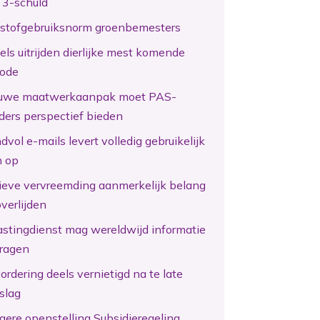
 3-schuld
kstofgebruiksnorm groenbemesters
els uitrijden dierlijke mest komende
iode
uwe maatwerkaanpak moet PAS-
ders perspectief bieden
vol e-mails levert volledig gebruikelijk
n op
tieve vervreemding aanmerkelijk belang
overlijden
astingdienst mag wereldwijd informatie
ragen
ordering deels vernietigd na te late
slag
gere openstelling Subsidieregeling