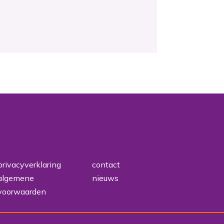
privacyverklaring
contact
algemene
nieuws
voorwaarden