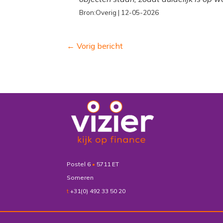
Bron:Overig | 12-05-2026
←
Vorig bericht
Postel 6
•
5711 ET
Someren
t
+31(0) 492 33 50 20