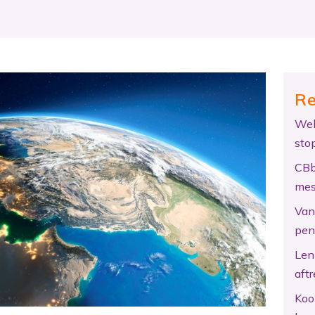
Re
Wel
sto
CBb
mes
Van 
pen
Len
aftr
Koo