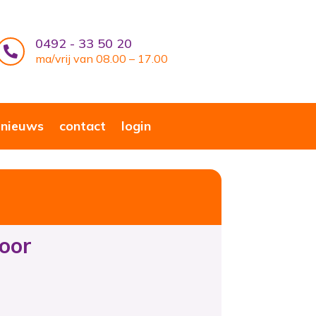
0492 - 33 50 20

ma/vrij van 08.00 – 17.00
nieuws
contact
login
voor