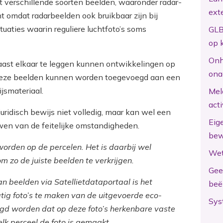
t verschillende soorten beelden, waaronder radar-
ext
nt omdat radarbeelden ook bruikbaar zijn bij
uaties waarin reguliere luchtfoto’s soms
GLB
op 
Onh
aast elkaar te leggen kunnen ontwikkelingen op
ona
eze beelden kunnen worden toegevoegd aan een
jsmateriaal.
Mel
act
juridisch bewijs niet volledig, maar kan wel een
Eig
uwen van de feitelijke omstandigheden.
bew
rden op de percelen. Het is daarbij wel
Wet
m zo de juiste beelden te verkrijgen.
Gee
 beelden via Satellietdataportaal is het
beë
ig foto’s te maken van de uitgevoerde eco-
Sys
orgd worden dat op deze foto’s herkenbare vaste
elk perceel de foto is gemaakt.