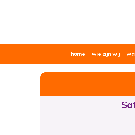
home
wie zijn wij
wat
Sat