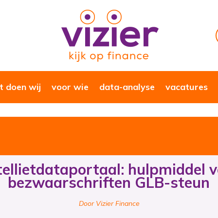
 doen wij
voor wie
data-analyse
vacatures
ellietdataportaal: hulpmiddel 
bezwaarschriften GLB-steun
Door Vizier Finance