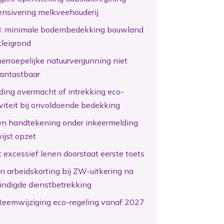
ensivering melkveehouderij
: minimale bodembedekking bouwland
kleigrond
erroepelijke natuurvergunning niet
antastbaar
ding overmacht of intrekking eco-
iviteit bij onvoldoende bedekking
en handtekening onder inkeermelding
ijst opzet
 excessief lenen doorstaat eerste toets
n arbeidskorting bij ZW-uitkering na
indigde dienstbetrekking
teemwijziging eco-regeling vanaf 2027