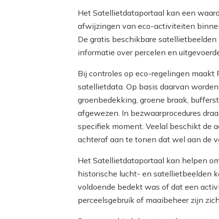
Het Satellietdataportaal kan een waar
afwijzingen van eco-activiteiten bin
De gratis beschikbare satellietbeelden
informatie over percelen en uitgevoerd
Bij controles op eco-regelingen maakt
satellietdata. Op basis daarvan worden
groenbedekking, groene braak, buffers
afgewezen. In bezwaarprocedures draait
specifiek moment. Veelal beschikt de aa
achteraf aan te tonen dat wel aan de 
Het Satellietdataportaal kan helpen om 
historische lucht- en satellietbeelde
voldoende bedekt was of dat een activit
perceelsgebruik of maaibeheer zijn zic