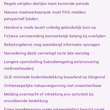
Regels uitrijden dierlijke mest komende periode
Nieuwe maatwerkaanpak moet PAS-melders
perspectief bieden
Handvol e-mails levert volledig gebruikelijk loon op
Fictieve vervreemding aanmerkelijk belang bij overlijden
Belastingdienst mag wereldwijd informatie opvragen
Navordering deels vernietigd na te late aanslag
Langere openstelling Subsidieregeling extensivering
melkveehouderij
GLB: minimale bodembedekking bouwland op kleigrond
Onherroepelijke natuurvergunning niet onaantastbaar
Melding overmacht of intrekking eco-activiteit bij
onvoldoende bedekking
Eigen handtekening onder inkeermelding bewijst opzet