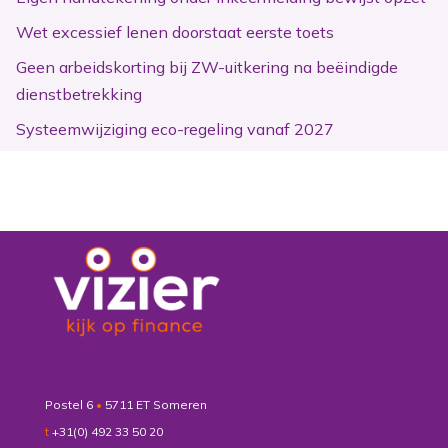
Wet excessief lenen doorstaat eerste toets
Geen arbeidskorting bij ZW-uitkering na beëindigde
dienstbetrekking
Systeemwijziging eco-regeling vanaf 2027
Postel 6
•
5711 ET Someren
t
+31(0) 492 33 50 20