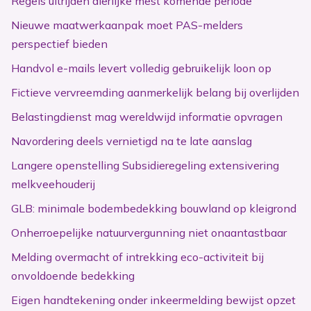
Regels uitrijden dierlijke mest komende periode
Nieuwe maatwerkaanpak moet PAS-melders
perspectief bieden
Handvol e-mails levert volledig gebruikelijk loon op
Fictieve vervreemding aanmerkelijk belang bij overlijden
Belastingdienst mag wereldwijd informatie opvragen
Navordering deels vernietigd na te late aanslag
Langere openstelling Subsidieregeling extensivering
melkveehouderij
GLB: minimale bodembedekking bouwland op kleigrond
Onherroepelijke natuurvergunning niet onaantastbaar
Melding overmacht of intrekking eco-activiteit bij
onvoldoende bedekking
Eigen handtekening onder inkeermelding bewijst opzet