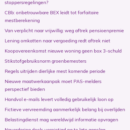
stoppersregelingen?
CBb: onbetrouwbare BEX leidt tot forfaitaire
mestberekening
Van verplicht naar vrijwillig: weg aftrek pensioenpremie
Lening omkatten naar vergoeding redt aftrek niet
Koopovereenkomst nieuwe woning geen box 3-schuld
Stikstofgebruiksnorm groenbemesters
Regels uitrijden dierlijke mest komende periode
Nieuwe maatwerkaanpak moet PAS-melders
perspectief bieden
Handvol e-mails levert volledig gebruikelijk loon op
Fictieve vervreemding aanmerkelijk belang bij overlijden
Belastingdienst mag wereldwijd informatie opvragen
Navordering deels vernietigd na te late aanslag