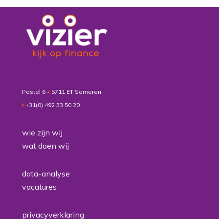
Postel 6
•
5711 ET Someren
t
+31(0) 492 33 50 20
wie zijn wij
wat doen wij
data-analyse
vacatures
privacyverklaring