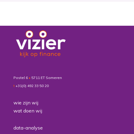
Postel 6
•
5711 ET Someren
t
+31(0) 492 33 50 20
wie zijn wij
wat doen wij
data-analyse