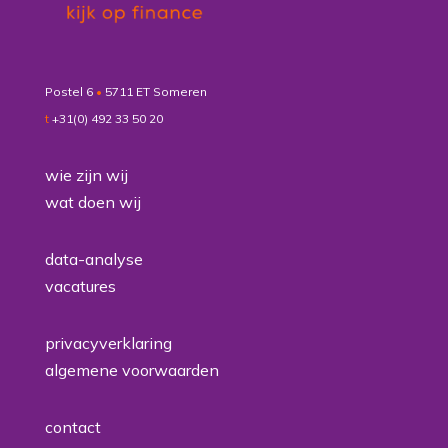
Postel 6
•
5711 ET Someren
t
+31(0) 492 33 50 20
wie zijn wij
wat doen wij
data-analyse
vacatures
privacyverklaring
algemene voorwaarden
contact