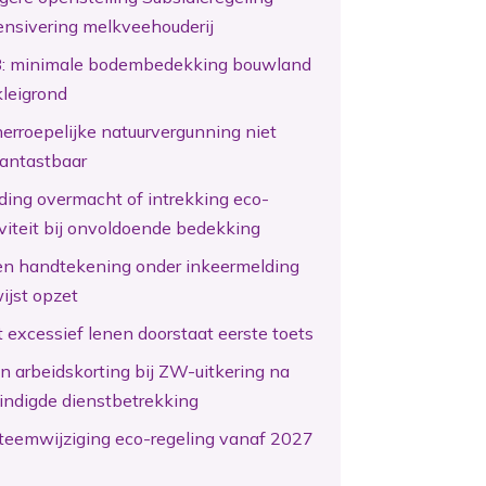
ensivering melkveehouderij
: minimale bodembedekking bouwland
kleigrond
erroepelijke natuurvergunning niet
antastbaar
ding overmacht of intrekking eco-
iviteit bij onvoldoende bedekking
en handtekening onder inkeermelding
ijst opzet
 excessief lenen doorstaat eerste toets
n arbeidskorting bij ZW-uitkering na
indigde dienstbetrekking
teemwijziging eco-regeling vanaf 2027