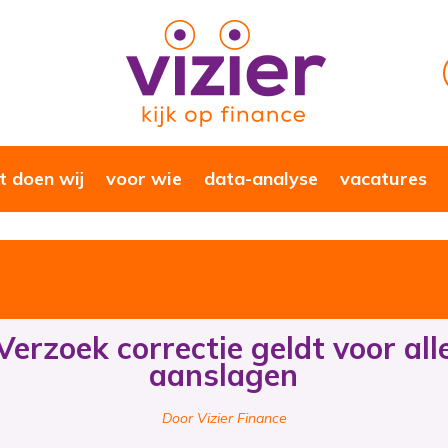
 doen wij
voor wie
data-analyse
vacatures
Verzoek correctie geldt voor all
aanslagen
Door Vizier Finance