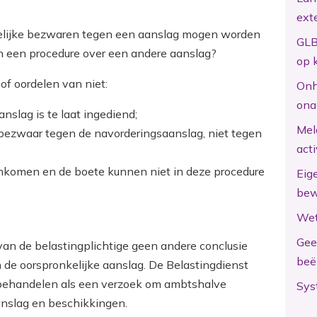
ext
udelijke bezwaren tegen een aanslag mogen worden
GLB
n een procedure over een andere aanslag?
op 
of oordelen van niet:
Onh
ona
slag is te laat ingediend;
Mel
 bezwaar tegen de navorderingsaanslag, niet tegen
act
nkomen en de boete kunnen niet in deze procedure
Eig
bew
Wet
Gee
van de belastingplichtige geen andere conclusie
beë
 de oorspronkelijke aanslag. De Belastingdienst
behandelen als een verzoek om ambtshalve
Sys
anslag en beschikkingen.