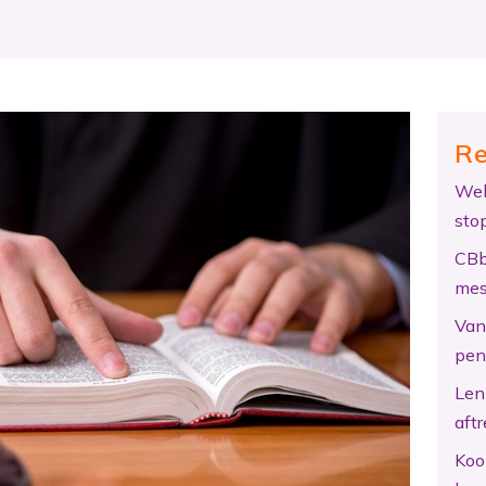
Re
Wel
sto
CBb
mes
Van 
pen
Len
aftr
Koo