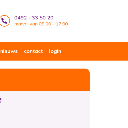
0492 - 33 50 20

ma/vrij van 08.00 – 17.00
nieuws
contact
login
e