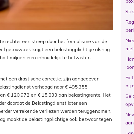
box
Sti
Reg
per
Nie
ste rechter een streep door het formalisme van de
mel
el getouwtrek krijgt een belastingplichtige alsnog
alf miljoen euro inhoudelijk te betwisten.
Hand
loo
Fic
 met een drastische correctie: zijn aangegeven
bij 
elastingdienst verhoogd naar € 495.355.
an € 120.972 en € 15.833 aan belastingrente. Het
Bel
er doordat de Belastingdienst later een
opv
eerder verrekende verliezen werden teruggenomen.
Nav
lag maakt de belastingplichtige ook bezwaar tegen
aan
Lan