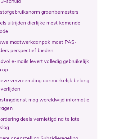
 3-schuld
kstofgebruiksnorm groenbemesters
els uitrijden dierlijke mest komende
iode
uwe maatwerkaanpak moet PAS-
ders perspectief bieden
vol e-mails levert volledig gebruikelijk
n op
tieve vervreemding aanmerkelijk belang
overlijden
astingdienst mag wereldwijd informatie
ragen
ordering deels vernietigd na te late
slag
gere openstelling Subsidieregeling