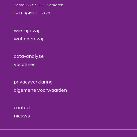
Postel 6
•
5711 ET Someren
t
+31(0) 492 33 50 20
wie zijn wij
wat doen wij
data-analyse
vacatures
privacyverklaring
algemene voorwaarden
contact
nieuws