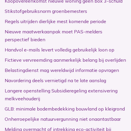
Koopovereenkomst nieuwe woning geen box 3-schuld
Stikstofgebruiksnorm groenbemesters
Regels uitrijden dierlijke mest komende periode
Nieuwe maatwerkaanpak moet PAS-melders
perspectief bieden
Handvol e-mails levert volledig gebruikelijk loon op
Fictieve vervreemding aanmerkelijk belang bij overlijden
Belastingdienst mag wereldwijd informatie opvragen
Navordering deels vernietigd na te late aanslag
Langere openstelling Subsidieregeling extensivering
melkveehouderij
GLB: minimale bodembedekking bouwland op kleigrond
Onherroepelijke natuurvergunning niet onaantastbaar
Melding overmacht of intrekking eco-activiteit bij