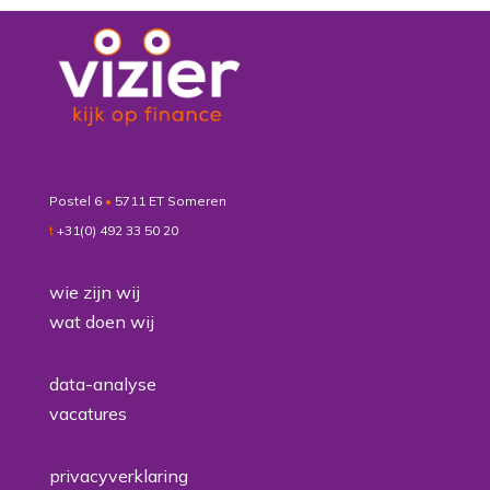
Postel 6
•
5711 ET Someren
t
+31(0) 492 33 50 20
wie zijn wij
wat doen wij
data-analyse
vacatures
privacyverklaring