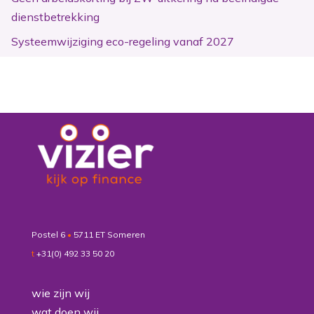
dienstbetrekking
Systeemwijziging eco-regeling vanaf 2027
Postel 6
•
5711 ET Someren
t
+31(0) 492 33 50 20
wie zijn wij
wat doen wij