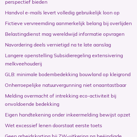
perspectief bieden
Handvol e-mails levert volledig gebruikelijk loon op
Fictieve vervreemding aanmerkelijk belang bij overlijden
Belastingdienst mag wereldwijd informatie opvragen
Navordering deels vernietigd na te late aanslag
Langere openstelling Subsidieregeling extensivering
melkveehouderij
GLB: minimale bodembedekking bouwland op kleigrond
Onherroepelijke natuurvergunning niet onaantastbaar
Melding overmacht of intrekking eco-activiteit bij
onvoldoende bedekking
Eigen handtekening onder inkeermelding bewijst opzet
Wet excessief lenen doorstaat eerste toets
Geen arbeidskorting bij ZW-uitkering na beëindigde